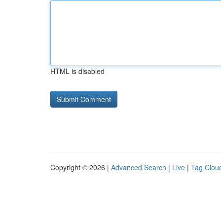
HTML is disabled
Copyright © 2026 |
Advanced Search
|
Live
|
Tag Clou