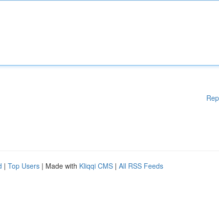
Rep
d
|
Top Users
| Made with
Kliqqi CMS
|
All RSS Feeds