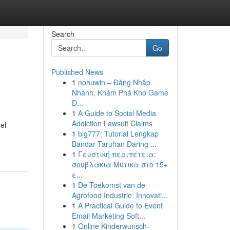
Search
Go
Published News
1
nohuwin – Đăng Nhập
Nhanh, Khám Phá Kho Game
Đ...
1
A Guide to Social Media
Addiction Lawsuit Claims
el
1
big777: Tutorial Lengkap
Bandar Taruhan Daring ...
1
Γευστική περιπέτεια:
σουβλάκια Μύτικα στο 15+
ε...
1
De Toekomst van de
Agrofood Industrie: Innovati...
1
A Practical Guide to Event
Email Marketing Soft...
1
Online Kinderwunsch-