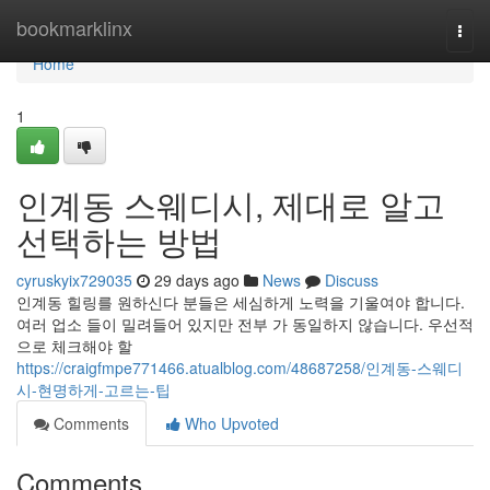
Home
bookmarklinx
Togg
navi
Home
1
인계동 스웨디시, 제대로 알고
선택하는 방법
cyruskyix729035
29 days ago
News
Discuss
인계동 힐링를 원하신다 분들은 세심하게 노력을 기울여야 합니다.
여러 업소 들이 밀려들어 있지만 전부 가 동일하지 않습니다. 우선적
으로 체크해야 할
https://craigfmpe771466.atualblog.com/48687258/인계동-스웨디
시-현명하게-고르는-팁
Comments
Who Upvoted
Comments