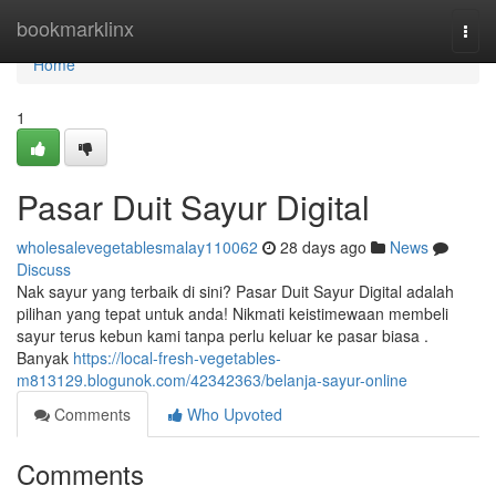
Home
bookmarklinx
Togg
navi
Home
1
Pasar Duit Sayur Digital
wholesalevegetablesmalay110062
28 days ago
News
Discuss
Nak sayur yang terbaik di sini? Pasar Duit Sayur Digital adalah
pilihan yang tepat untuk anda! Nikmati keistimewaan membeli
sayur terus kebun kami tanpa perlu keluar ke pasar biasa .
Banyak
https://local-fresh-vegetables-
m813129.blogunok.com/42342363/belanja-sayur-online
Comments
Who Upvoted
Comments