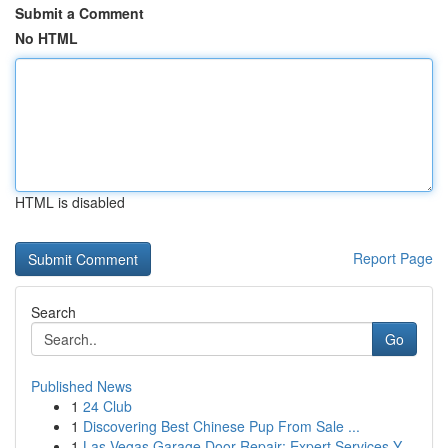
Submit a Comment
No HTML
HTML is disabled
Report Page
Search
Go
Published News
1
24 Club
1
Discovering Best Chinese Pup From Sale ...
1
Las Vegas Garage Door Repair: Expert Services Y...