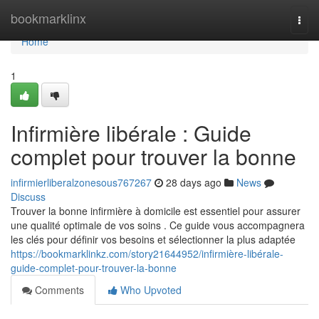
Home
bookmarklinx
Togg
navi
Home
1
Infirmière libérale : Guide
complet pour trouver la bonne
infirmierliberalzonesous767267
28 days ago
News
Discuss
Trouver la bonne infirmière à domicile est essentiel pour assurer
une qualité optimale de vos soins . Ce guide vous accompagnera
les clés pour définir vos besoins et sélectionner la plus adaptée
https://bookmarklinkz.com/story21644952/infirmière-libérale-
guide-complet-pour-trouver-la-bonne
Comments
Who Upvoted