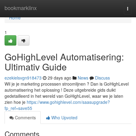
Home
bookmarklinx
Togg
navi
Home
1
GoHighLevel Automatisering:
Ultimativ Guide
ezekielsvgn918473
29 days ago
News
Discuss
Wil je je marketing processen stroomlijnen ? Dan is GoHighLevel
automatisering het oplossing ! Deze uitgebreide gids duikt
gedetailleerd in het wereld van GoHighLevel, waar we je laten
zien hoe je
https://www.gohighlevel.com/saasupgrade?
fp_ref=save55
Comments
Who Upvoted
Comments