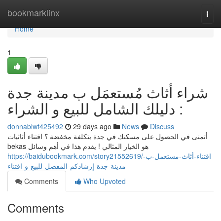
Home
bookmarklinx
Togg
navi
Home
1
شراء أثاث مُستعمَل ب مدينة جدة
: دليلك الشامل للبيع و الشراء
donnablwt425492
29 days ago
News
Discuss
أتمنى في الحصول على مسكنك في جدة بتكلفة مخفضة ؟ اقتناء أثاثيات
bekas هو الخيار المثالي ! يقدم هذا في أهم وسائل
https://baidubookmark.com/story21552619/اقتناء-أثاث-مستعمل-ب-
مدينة-جدة-إرشادكم-المفصل-للبيع-و-اقتناء
Comments
Who Upvoted
Comments