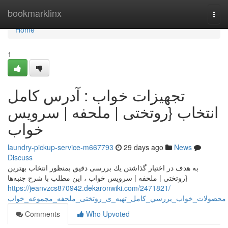
Home
bookmarklinx
Togg
navi
Home
1
تجهيزات خواب : آدرس کامل
انتخاب {روتختی | ملحفه | سرویس
خواب
laundry-pickup-service-m667793
29 days ago
News
Discuss
به هدف در اختیار گذاشتن يك بررسی دقیق بمنظور انتخاب بهترین
{روتختی | ملحفه | سرویس خواب ، این مطلب با شرح جنبه‌ها
https://jeanvzcs870942.dekaronwiki.com/2471821/
محصولات_خواب_بررسي_کامل_تهیه_ی_روتختی_ملحفه_مجموعه_خواب
Comments
Who Upvoted