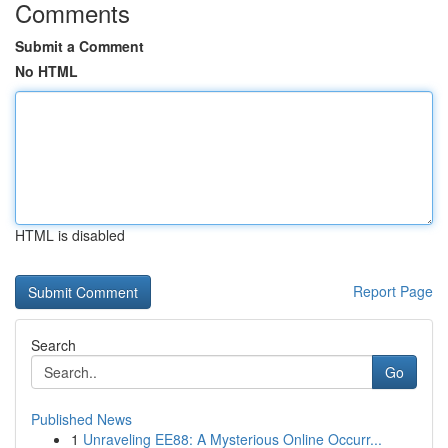
Comments
Submit a Comment
No HTML
HTML is disabled
Report Page
Search
Go
Published News
1
Unraveling EE88: A Mysterious Online Occurr...