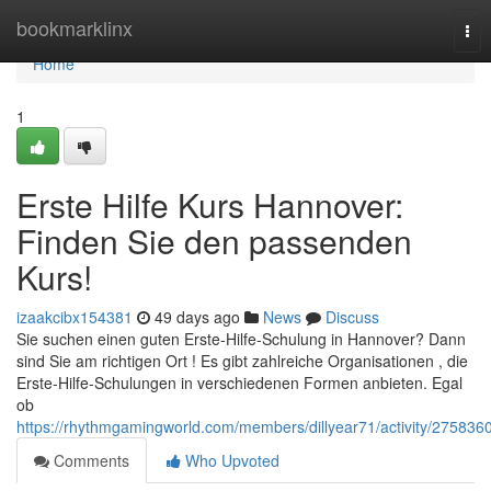
Home
bookmarklinx
Tog
nav
Home
1
Erste Hilfe Kurs Hannover:
Finden Sie den passenden
Kurs!
izaakcibx154381
49 days ago
News
Discuss
Sie suchen einen guten Erste-Hilfe-Schulung in Hannover? Dann
sind Sie am richtigen Ort ! Es gibt zahlreiche Organisationen , die
Erste-Hilfe-Schulungen in verschiedenen Formen anbieten. Egal
ob
https://rhythmgamingworld.com/members/dillyear71/activity/2758360
Comments
Who Upvoted