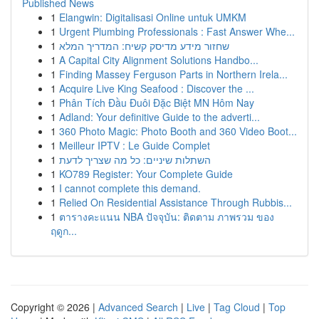
Published News
1
Elangwin: Digitalisasi Online untuk UMKM
1
Urgent Plumbing Professionals : Fast Answer Whe...
1
שחזור מידע מדיסק קשיח: המדריך המלא
1
A Capital City Alignment Solutions Handbo...
1
Finding Massey Ferguson Parts in Northern Irela...
1
Acquire Live King Seafood : Discover the ...
1
Phân Tích Đầu Đuôi Đặc Biệt MN Hôm Nay
1
Adland: Your definitive Guide to the adverti...
1
360 Photo Magic: Photo Booth and 360 Video Boot...
1
Meilleur IPTV : Le Guide Complet
1
השתלות שיניים: כל מה שצריך לדעת
1
KO789 Register: Your Complete Guide
1
I cannot complete this demand.
1
Relied On Residential Assistance Through Rubbis...
1
ตารางคะแนน NBA ปัจจุบัน: ติดตาม ภาพรวม ของ
ฤดูก...
Copyright © 2026 |
Advanced Search
|
Live
|
Tag Cloud
|
Top