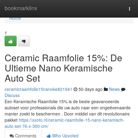
Home
bookmarklinx
Togg
navi
Home
1
Ceramic Raamfolie 15%: De
Ultieme Nano Keramische
Auto Set
ceramicraamfolie15nanoke821941
50 days ago
News
Discuss
Een Keramische Raamfolie 15% is de beste geavanceerde
autoset voor professionals die uw auto naar een ongeëvenaarde
manier zoekt te beschermen . Door middel van dit revolutionaire
pakket
https://xxoto.nl/ceramic-raamfolie-15-nano-keramisch-
auto-set-76-x-300-cm/
Comments
Who Upvoted