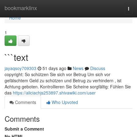
Home
bookmarklinx
Togg
navi
Home
1
```text
jayaqsoy709303
51 days ago
News
Discuss
copyright: So schützen Sie sich vor Betrug Um sich vor
gefälschtem Geld zu schützen und Betrug zu verhindern , ist
Achtung geboten. Kontrollieren Sie Scheine sorgfältig: Fühlen Sie
das
https://aliciachjs253897.shivawiki.com/user
Comments
Who Upvoted
Comments
Submit a Comment
No HTML