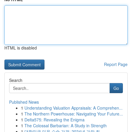
HTML is disabled
Report Page
Search
Go
Published News
1
Understanding Valuation Appraisals: A Comprehen...
1
The Northern Powerhouse: Navigating Your Future...
1
Delta575: Revealing the Enigma
1
The Colossal Barbarian: A Study in Strength
1
대한민국 미용 수술 가격: 2024년 가장 최...