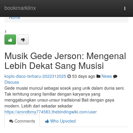
Home
bookmarklinx
Togg
navi
Home
1
Musik Gede Jerson: Mengenal
Lebih Dekat Sang Musisi
koplo-disco-terbaru-2022312025
53 days ago
News
Discuss
Gede musisi muncul sebagai sosok yang unik dalam dunia seni.
Tak terhitung orang familiar dengan karyanya yang
menggabungkan unsur-unsur tradisional Bali dengan gaya
modern. Lebih dari sekadar sekadar
https://arondbmy774583.thebindingwiki.com/user
Comments
Who Upvoted