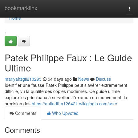
Home
bookmarklinx
Togg
navi
Home
1
Patek Philippe Faux : Le Guide
Ultime
mariyahzgii210295
54 days ago
News
Discuss
Identifier une fausse Patek Philippe peut s'avérer extrêmement
difficile, vu la qualité des copies modernes. Ce guide ultime
explore les principaux à surveiller : l'examen du mouvement, la
précision des
https://anitadftm126421.wikigiogio.com/user
Comments
Who Upvoted
Comments