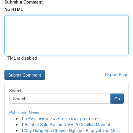
Submit a Comment
No HTML
HTML is disabled
Report Page
Search
Go
Published News
1
צימר בצפון: המדריך המלא לחופשה נפלאה
1
Point of Sale System UAE: A Detailed Manual
1
Xây Dựng Spa Chuyên Nghiệp : Bí quyết Tạo Mô...