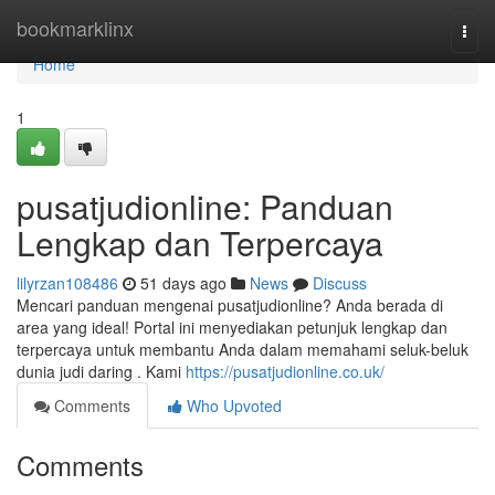
Home
bookmarklinx
Togg
navi
Home
1
pusatjudionline: Panduan
Lengkap dan Terpercaya
lilyrzan108486
51 days ago
News
Discuss
Mencari panduan mengenai pusatjudionline? Anda berada di
area yang ideal! Portal ini menyediakan petunjuk lengkap dan
terpercaya untuk membantu Anda dalam memahami seluk-beluk
dunia judi daring . Kami
https://pusatjudionline.co.uk/
Comments
Who Upvoted
Comments