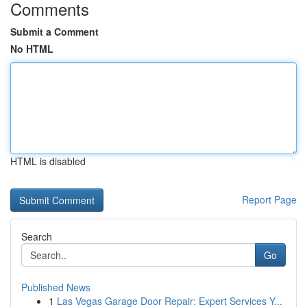
Comments
Submit a Comment
No HTML
HTML is disabled
Report Page
Search
Go
Published News
1
Las Vegas Garage Door Repair: Expert Services Y...