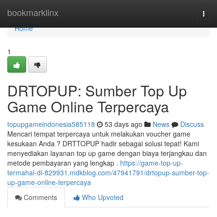
Home
bookmarklinx
Togg
navi
Home
1
DRTOPUP: Sumber Top Up
Game Online Terpercaya
topupgameindonesia585118
53 days ago
News
Discuss
Mencari tempat terpercaya untuk melakukan voucher game
kesukaan Anda ? DRTTOPUP hadir sebagai solusi tepat! Kami
menyediakan layanan top up game dengan biaya terjangkau dan
metode pembayaran yang lengkap .
https://game-top-up-
termahal-di-829931.mdkblog.com/47941791/drtopup-sumber-top-
up-game-online-terpercaya
Comments
Who Upvoted