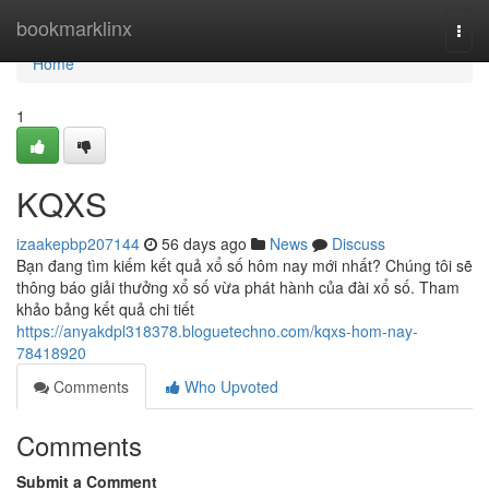
Home
bookmarklinx
Togg
navi
Home
1
KQXS
izaakepbp207144
56 days ago
News
Discuss
Bạn đang tìm kiếm kết quả xổ số hôm nay mới nhất? Chúng tôi sẽ
thông báo giải thưởng xổ số vừa phát hành của đài xổ số. Tham
khảo bảng kết quả chi tiết
https://anyakdpl318378.bloguetechno.com/kqxs-hom-nay-
78418920
Comments
Who Upvoted
Comments
Submit a Comment