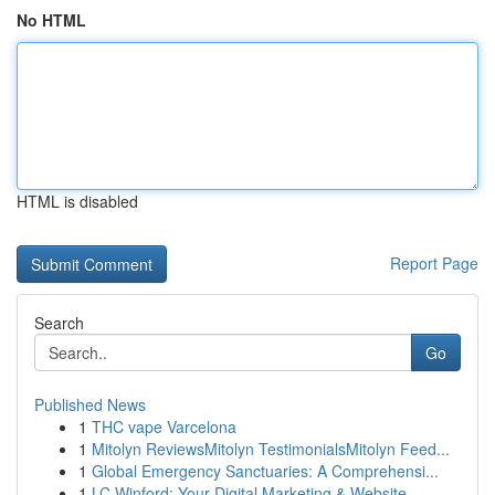
No HTML
HTML is disabled
Report Page
Search
Go
Published News
1
THC vape Varcelona
1
Mitolyn ReviewsMitolyn TestimonialsMitolyn Feed...
1
Global Emergency Sanctuaries: A Comprehensi...
1
LC Winford: Your Digital Marketing & Website ...