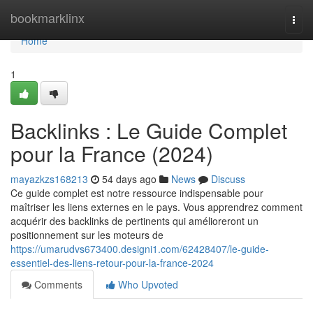
Home
bookmarklinx
Togg
navi
Home
1
Backlinks : Le Guide Complet
pour la France (2024)
mayazkzs168213
54 days ago
News
Discuss
Ce guide complet est notre ressource indispensable pour
maîtriser les liens externes en le pays. Vous apprendrez comment
acquérir des backlinks de pertinents qui amélioreront un
positionnement sur les moteurs de
https://umarudvs673400.designi1.com/62428407/le-guide-
essentiel-des-liens-retour-pour-la-france-2024
Comments
Who Upvoted