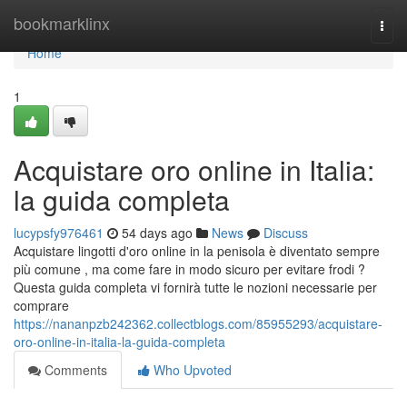
Home
bookmarklinx
Togg
navi
Home
1
Acquistare oro online in Italia:
la guida completa
lucypsfy976461
54 days ago
News
Discuss
Acquistare lingotti d'oro online in la penisola è diventato sempre
più comune , ma come fare in modo sicuro per evitare frodi ?
Questa guida completa vi fornirà tutte le nozioni necessarie per
comprare
https://nananpzb242362.collectblogs.com/85955293/acquistare-
oro-online-in-italia-la-guida-completa
Comments
Who Upvoted