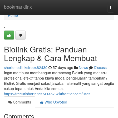
Home
bookmarklinx
Togg
navi
Home
1
Biolink Gratis: Panduan
Lengkap & Cara Membuat
shortenedlinksfree482430
57 days ago
News
Discuss
Ingin membuat membangun merancang Biolink yang menarik
profesional efektif tanpa biaya modal pengeluaran tambahan?
Biolink Gratis menjadi solusi jawaban alternatif yang sangat begitu
cukup tepat untuk Anda kita semua.
https://freeurlshortener741457.wikifrontier.com/user
Comments
Who Upvoted
Comments