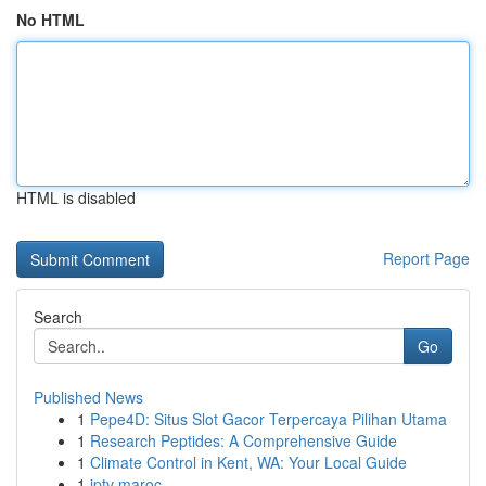
No HTML
HTML is disabled
Report Page
Search
Go
Published News
1
Pepe4D: Situs Slot Gacor Terpercaya Pilihan Utama
1
Research Peptides: A Comprehensive Guide
1
Climate Control in Kent, WA: Your Local Guide
1
iptv maroc