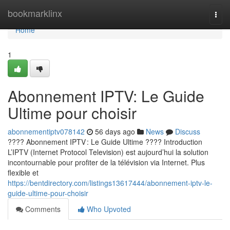
Home
bookmarklinx
Togg
navi
Home
1
Abonnement IPTV: Le Guide
Ultime pour choisir
abonnementiptv078142
56 days ago
News
Discuss
???? Abonnement IPTV : Le Guide Ultime ???? Introduction
L’IPTV (Internet Protocol Television) est aujourd’hui la solution
incontournable pour profiter de la télévision via Internet. Plus
flexible et
https://bentdirectory.com/listings13617444/abonnement-iptv-le-
guide-ultime-pour-choisir
Comments
Who Upvoted