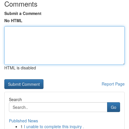
Comments
Submit a Comment
No HTML
HTML is disabled
Report Page
Search
Go
Published News
1
I unable to complete this inquiry .