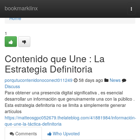
Home
bookmarklinx
Togg
navi
Home
1
Contenido que Une : La
Estrategia Definitoria
porqutucontenidonoconect011249
58 days ago
News
Discuss
Para obtener una presencia digital significativa , es esencial
desarrollar un información que genuinamente una con la público .
Esta estrategia definitoria no se limita a simplemente generar
artículos
https://matteosgpc052679.thelateblog.com/41881984/información-
que-une-la-táctica-definitoria
Comments
Who Upvoted