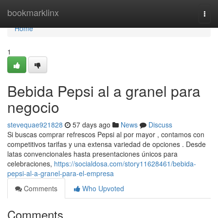
Home
bookmarklinx
Togg
navi
Home
1
Bebida Pepsi al a granel para
negocio
stevequae921828
57 days ago
News
Discuss
Si buscas comprar refrescos Pepsi al por mayor , contamos con
competitivos tarifas y una extensa variedad de opciones . Desde
latas convencionales hasta presentaciones únicos para
celebraciones,
https://socialdosa.com/story11628461/bebida-
pepsi-al-a-granel-para-el-empresa
Comments
Who Upvoted
Comments