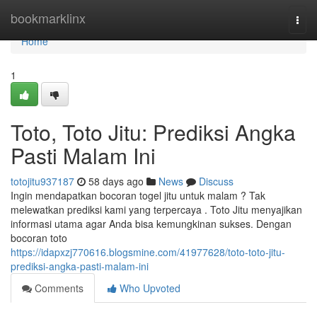
Home
bookmarklinx
Togg
navi
Home
1
Toto, Toto Jitu: Prediksi Angka
Pasti Malam Ini
totojitu937187
58 days ago
News
Discuss
Ingin mendapatkan bocoran togel jitu untuk malam ? Tak
melewatkan prediksi kami yang terpercaya . Toto Jitu menyajikan
informasi utama agar Anda bisa kemungkinan sukses. Dengan
bocoran toto
https://idapxzj770616.blogsmine.com/41977628/toto-toto-jitu-
prediksi-angka-pasti-malam-ini
Comments
Who Upvoted