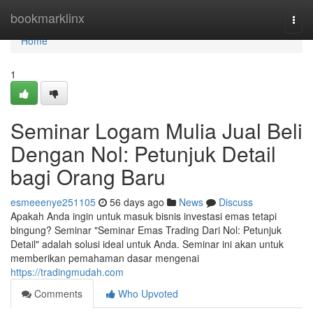
Home
bookmarklinx
Togg
navi
Home
1
Seminar Logam Mulia Jual Beli
Dengan Nol: Petunjuk Detail
bagi Orang Baru
esmeeenye251105
56 days ago
News
Discuss
Apakah Anda ingin untuk masuk bisnis investasi emas tetapi
bingung? Seminar "Seminar Emas Trading Dari Nol: Petunjuk
Detail" adalah solusi ideal untuk Anda. Seminar ini akan untuk
memberikan pemahaman dasar mengenai
https://tradingmudah.com
Comments
Who Upvoted