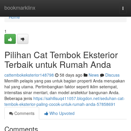
Home
bookmarklinx
Togg
navi
Home
1
Pilihan Cat Tembok Eksterior
Terbaik untuk Rumah Anda
cattembokeksterior148798
58 days ago
News
Discuss
Memilih pelapis yang pas untuk bagian properti Anda merupakan
hal yang utama. Pertimbangkan faktor seperti iklim setempat,
intensitas sinar mentari, dan model arsitektur bangunan Anda.
Beberapa jenis
https://sahillsuq411057.blogdon.net/seduhan-cat-
tembok-eksterior-paling-cocok-untuk-rumah-anda-57858691
Comments
Who Upvoted
Comments