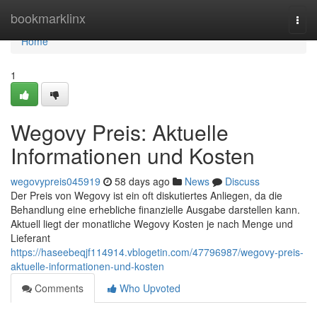
Home
bookmarklinx
Togg
navi
Home
1
Wegovy Preis: Aktuelle
Informationen und Kosten
wegovypreis045919
58 days ago
News
Discuss
Der Preis von Wegovy ist ein oft diskutiertes Anliegen, da die
Behandlung eine erhebliche finanzielle Ausgabe darstellen kann.
Aktuell liegt der monatliche Wegovy Kosten je nach Menge und
Lieferant
https://haseebeqjf114914.vblogetin.com/47796987/wegovy-preis-
aktuelle-informationen-und-kosten
Comments
Who Upvoted