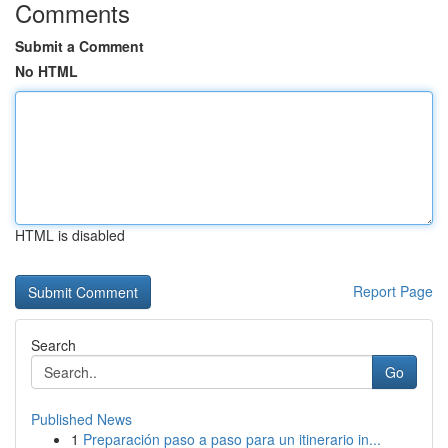
Comments
Submit a Comment
No HTML
HTML is disabled
Report Page
Search
Go
Published News
1
Preparación paso a paso para un itinerario in...