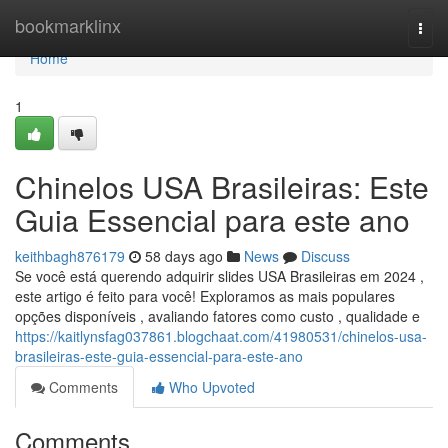
Home
bookmarklinx
Togg
navi
Home
1
Chinelos USA Brasileiras: Este
Guia Essencial para este ano
keithbagh876179
58 days ago
News
Discuss
Se você está querendo adquirir slides USA Brasileiras em 2024 ,
este artigo é feito para você! Exploramos as mais populares
opções disponíveis , avaliando fatores como custo , qualidade e
https://kaitlynsfag037861.blogchaat.com/41980531/chinelos-usa-
brasileiras-este-guia-essencial-para-este-ano
Comments
Who Upvoted
Comments