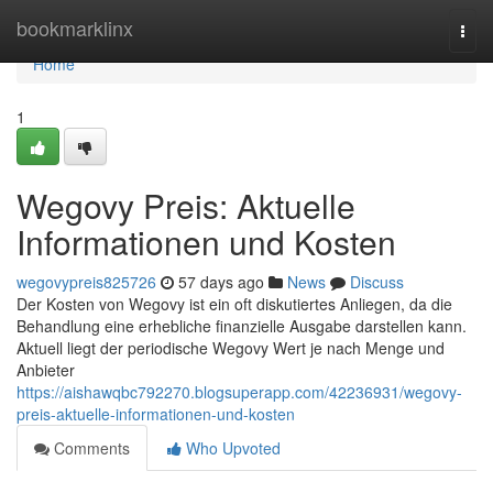
Home
bookmarklinx
Togg
navi
Home
1
Wegovy Preis: Aktuelle
Informationen und Kosten
wegovypreis825726
57 days ago
News
Discuss
Der Kosten von Wegovy ist ein oft diskutiertes Anliegen, da die
Behandlung eine erhebliche finanzielle Ausgabe darstellen kann.
Aktuell liegt der periodische Wegovy Wert je nach Menge und
Anbieter
https://aishawqbc792270.blogsuperapp.com/42236931/wegovy-
preis-aktuelle-informationen-und-kosten
Comments
Who Upvoted