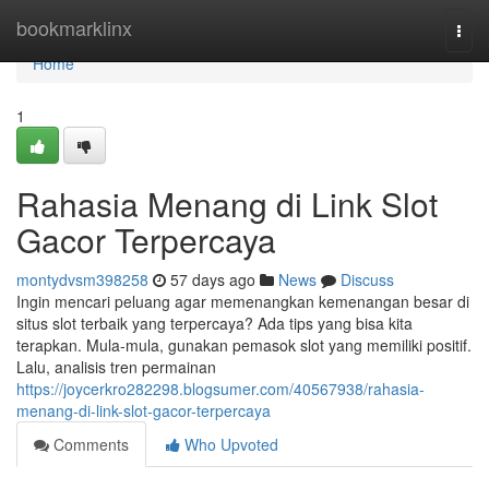
Home
bookmarklinx
Togg
navi
Home
1
Rahasia Menang di Link Slot
Gacor Terpercaya
montydvsm398258
57 days ago
News
Discuss
Ingin mencari peluang agar memenangkan kemenangan besar di
situs slot terbaik yang terpercaya? Ada tips yang bisa kita
terapkan. Mula-mula, gunakan pemasok slot yang memiliki positif.
Lalu, analisis tren permainan
https://joycerkro282298.blogsumer.com/40567938/rahasia-
menang-di-link-slot-gacor-terpercaya
Comments
Who Upvoted