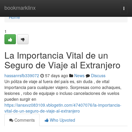
Home
bookmarklinx
Togg
navi
Home
1
La Importancia Vital de un
Seguro de Viaje al Extranjero
hassanrsfb339072
57 days ago
News
Discuss
Un póliza de viaje al fuera del país es, sin duda , de vital
importancia para cualquier viajero. Sorpresas como achaques,
lesiones , robo de equipaje o incluso cancelaciones de vuelos
pueden surgir en
https://iansxvz083109.vblogetin.com/47407076/la-importancia-
vital-de-un-seguro-de-viaje-al-extranjero
Comments
Who Upvoted