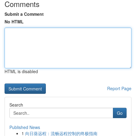
Comments
Submit a Comment
No HTML
HTML is disabled
Report Page
Search
Go
Published News
1
向日葵远程：流畅远程控制的终极指南