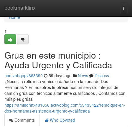
Home
bookmarklinx
Togg
navi
Home
1
Grua en este municipio :
Ayuda Urgente y Calificada
hamzahqopv668399
59 days ago
News
Discuss
¿Necesita retirar su vehículo dañado en la zona de Dos
Hermanas ? En nosotros le ofrecemos un servicio integral de
camión grúa con técnicos altamente cualificados . Contamos con
múltiples grúas
https://amieqhnx481656.activoblog.com/53433422/remolque-en-
dos-hermanas-asistencia-urgente-y-calificada
Comments
Who Upvoted