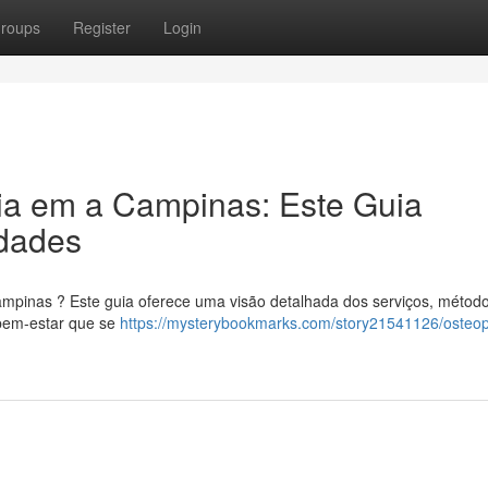
roups
Register
Login
ia em a Campinas: Este Guia
dades
mpinas ? Este guia oferece uma visão detalhada dos serviços, métod
 bem-estar que se
https://mysterybookmarks.com/story21541126/osteo