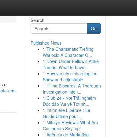
Search
Go
Published News
1
The Charismatic Tiefling
Warlock: A Character G...
1
Down Under Fellow's Attire
Trends: What to have...
1
How variety c charging led
Show and adjustable ...
os e
1
Hilma Biocares: A Thorough
pata-em-
Investigation into i...
1
Club 24 - Nơi Trải nghiệm
Độc đáo Vui vẻ Tốt nh...
1
Infirmière Libérale : Le
Guide Ultime pour ...
1
Mitolyn Reviews: What Are
Customers Saying?
1
Agência de Marketing