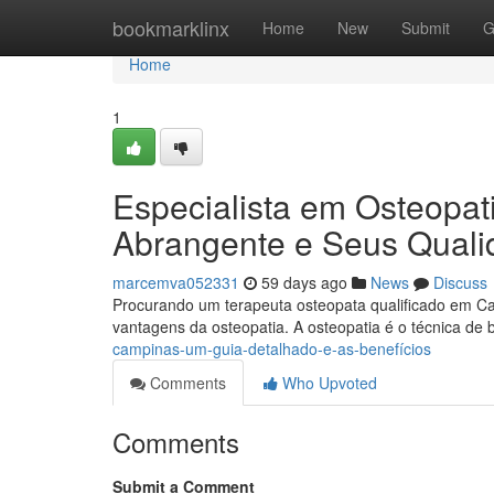
Home
bookmarklinx
Home
New
Submit
G
Home
1
Especialista em Osteopat
Abrangente e Seus Quali
marcemva052331
59 days ago
News
Discuss
Procurando um terapeuta osteopata qualificado em Ca
vantagens da osteopatia. A osteopatia é o técnica de
campinas-um-guia-detalhado-e-as-benefícios
Comments
Who Upvoted
Comments
Submit a Comment