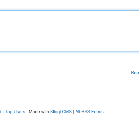
Rep
d
|
Top Users
| Made with
Kliqqi CMS
|
All RSS Feeds