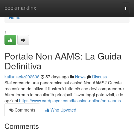
Home
bookmarklinx
Togg
navi
Home
1
Portale Non AAMS: La Guida
Definitiva
kallumkckz292608
57 days ago
News
Discuss
Stai cercando una panoramica sui casinò Non AAMS? Questa
recensione definitiva ti illustrerà tutto ciò che devi comprendere.
Affronteremo le peculiarità principali, i svantaggi potenziali, e le
opzioni
https://www.cardplayer.com/it/casino-online/non-aams
Comments
Who Upvoted
Comments