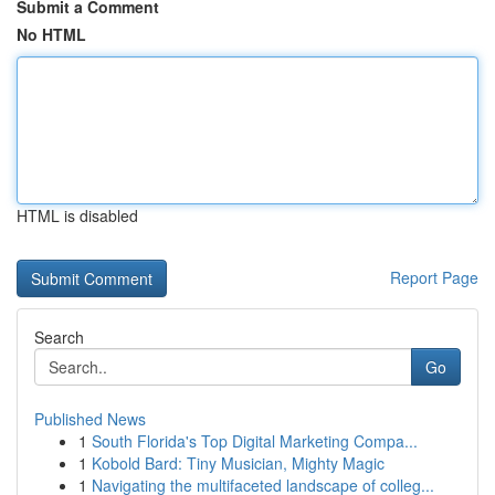
Submit a Comment
No HTML
HTML is disabled
Report Page
Search
Go
Published News
1
South Florida's Top Digital Marketing Compa...
1
Kobold Bard: Tiny Musician, Mighty Magic
1
Navigating the multifaceted landscape of colleg...