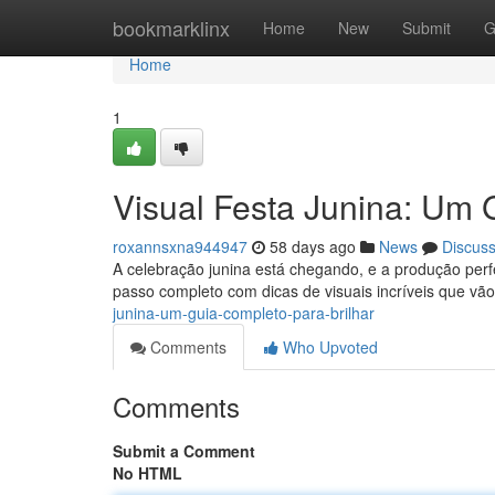
Home
bookmarklinx
Home
New
Submit
G
Home
1
Visual Festa Junina: Um 
roxannsxna944947
58 days ago
News
Discus
A celebração junina está chegando, e a produção per
passo completo com dicas de visuais incríveis que vã
junina-um-guia-completo-para-brilhar
Comments
Who Upvoted
Comments
Submit a Comment
No HTML