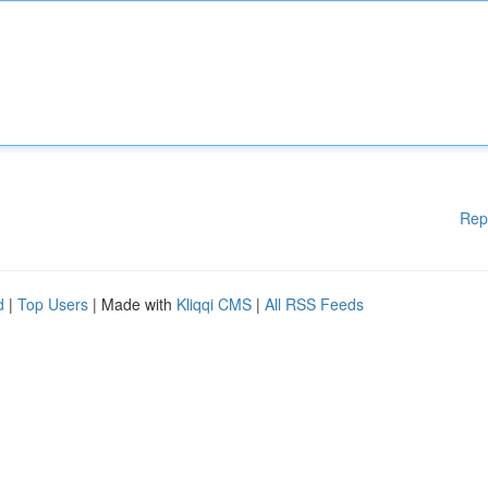
Rep
d
|
Top Users
| Made with
Kliqqi CMS
|
All RSS Feeds