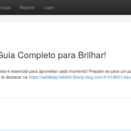
roups
Register
Login
Guia Completo para Brilhar!
s
feita é essencial para aproveitar cada momento! Prepare-se para um p
o te destacar na
https://sahillsqq166820.liberty-blog.com/41918931/visu