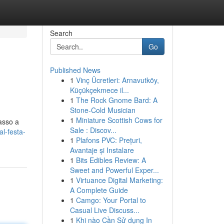
Search
Go
Published News
1
Vinç Ücretleri: Arnavutköy,
Küçükçekmece il...
1
The Rock Gnome Bard: A
Stone-Cold Musician
1
Miniature Scottish Cows for
asso a
Sale : Discov...
al-festa-
1
Plafons PVC: Prețuri,
Avantaje și Instalare
1
Bits Edibles Review: A
Sweet and Powerful Exper...
1
Virtuance Digital Marketing:
A Complete Guide
1
Camgo: Your Portal to
Casual Live Discuss...
1
Khi nào Cần Sử dụng In