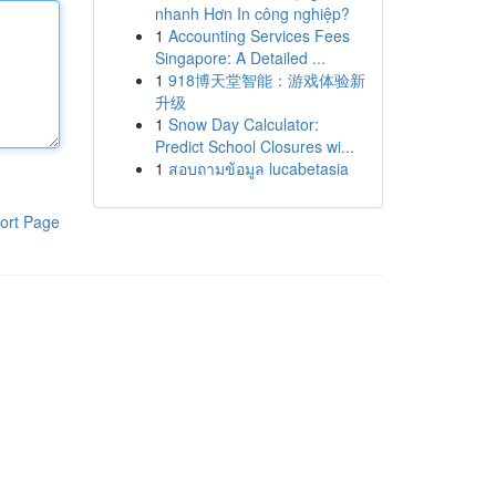
nhanh Hơn In công nghiệp?
1
Accounting Services Fees
Singapore: A Detailed ...
1
918博天堂智能：游戏体验新
升级
1
Snow Day Calculator:
Predict School Closures wi...
1
สอบถามข้อมูล lucabetasia
ort Page