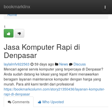
Home
bookmarklinx
Togg
navi
Home
1
Jasa Komputer Rapi di
Denpasar
laylalmfv922563
59 days ago
News
Discuss
Mencari agensi servis komputer yang terpercaya di Denpasar?
Anda sudah datang ke lokasi yang tepat! Kami menawarkan
beragam layanan maintenance komputer dengan harga yang
murah. Para ahli kami terdiri dari profesional
https://bookmarkcolumn.com/story21350436/layanan-komputer-
rapi-di-denpasar
Comments
Who Upvoted