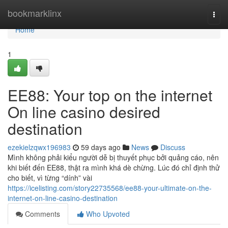
Home
bookmarklinx
Togg
navi
Home
1
EE88: Your top on the internet
On line casino desired
destination
ezekielzqwx196983
59 days ago
News
Discuss
Mình không phải kiểu người dễ bị thuyết phục bởi quảng cáo, nên
khi biết đến EE88, thật ra mình khá dè chừng. Lúc đó chỉ định thử
cho biết, vì từng “dính” vài
https://icelisting.com/story22735568/ee88-your-ultimate-on-the-
internet-on-line-casino-destination
Comments
Who Upvoted