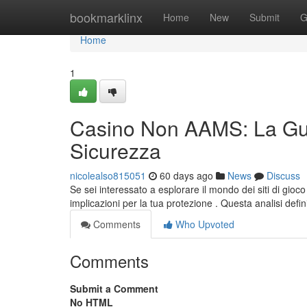
Home
bookmarklinx
Home
New
Submit
G
Home
1
Casino Non AAMS: La Guid
Sicurezza
nicolealso815051
60 days ago
News
Discuss
Se sei interessato a esplorare il mondo dei siti di gi
implicazioni per la tua protezione . Questa analisi definit
Comments
Who Upvoted
Comments
Submit a Comment
No HTML