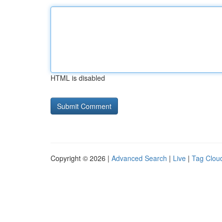
HTML is disabled
Copyright © 2026 |
Advanced Search
|
Live
|
Tag Clou