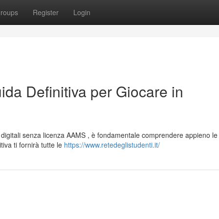
roups
Register
Login
a Definitiva per Giocare in
oco digitali senza licenza AAMS , è fondamentale comprendere appieno le
iva ti fornirà tutte le
https://www.retedeglistudenti.it/