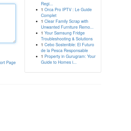
Regi...
1
Orca Pro IPTV : Le Guide
Complet
1
Clear Family Scrap with
Unwanted Furniture Remo...
1
Your Samsung Fridge
Troubleshooting & Solutions
1
Cebo Sostenible: El Futuro
de la Pesca Responsable
1
Property in Gurugram: Your
Guide to Homes i...
ort Page