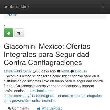
Home
bookmarklinx
Togg
navi
Home
1
Giacomini Mexico: Ofertas
Integrales para Seguridad
Contra Conflagraciones
safiyahwhl073702
58 days ago
News
Discuss
Giacomini Mexico se consolida como líder especializado en la
distribución de sistemas llave en mano para la seguridad contra
fuego . Ofrecemos extensa variedad de equipos y soporte
profesionales,
https://bookmark-
nation.com/story21419069/giacomini-mexico-ofertas-integrales-
para-prevención-contra-incendios
Comments
Who Upvoted