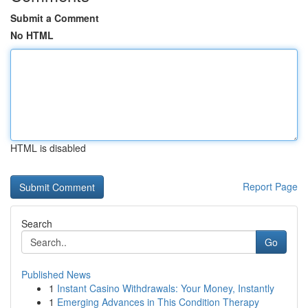
Submit a Comment
No HTML
HTML is disabled
Report Page
Search
Go
Published News
1
Instant Casino Withdrawals: Your Money, Instantly
1
Emerging Advances in This Condition Therapy