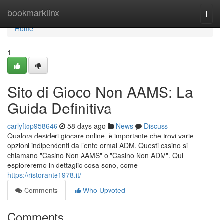
Home
bookmarklinx
Togg
navi
Home
1
Sito di Gioco Non AAMS: La
Guida Definitiva
carlyftop958646
58 days ago
News
Discuss
Qualora desideri giocare online, è importante che trovi varie
opzioni indipendenti da l’ente ormai ADM. Questi casino si
chiamano "Casino Non AAMS" o "Casino Non ADM". Qui
esploreremo in dettaglio cosa sono, come
https://ristorante1978.it/
Comments
Who Upvoted
Comments