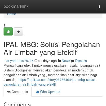
Home
bookmarklinx
Togg
navi
Home
1
IPAL MBG: Solusi Pengolahan
Air Limbah yang Efektif
mariyahmrtx978715
61 days ago
News
Discuss
Mencari cara efektif untuk menyelesaikan masalah buangan air?
Sistem Biodigester menyediakan pendekatan modern untuk
pengolahan air limbah yang , memberikan hasil signifikan bagi
alam dan
https://toplistar.com/story23756464/ipal-mbg-solusi-
pengolahan-air-limbah-yang-efektif
Comments
Who Upvoted
Comments