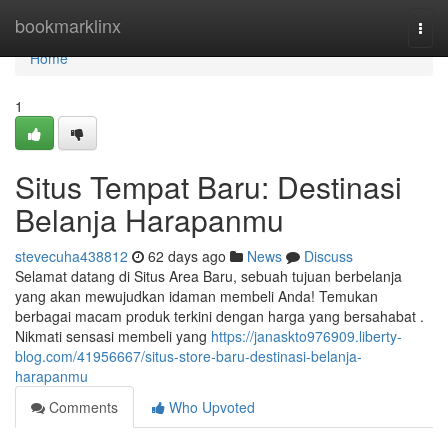
Home
bookmarklinx
Togg
navi
Home
1
Situs Tempat Baru: Destinasi
Belanja Harapanmu
stevecuha438812
62 days ago
News
Discuss
Selamat datang di Situs Area Baru, sebuah tujuan berbelanja
yang akan mewujudkan idaman membeli Anda! Temukan
berbagai macam produk terkini dengan harga yang bersahabat .
Nikmati sensasi membeli yang
https://janaskto976909.liberty-
blog.com/41956667/situs-store-baru-destinasi-belanja-
harapanmu
Comments
Who Upvoted