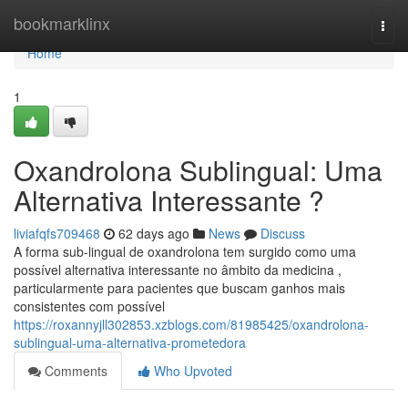
Home
bookmarklinx
Togg
navi
Home
1
Oxandrolona Sublingual: Uma
Alternativa Interessante ?
liviafqfs709468
62 days ago
News
Discuss
A forma sub-lingual de oxandrolona tem surgido como uma
possível alternativa interessante no âmbito da medicina ,
particularmente para pacientes que buscam ganhos mais
consistentes com possível
https://roxannyjll302853.xzblogs.com/81985425/oxandrolona-
sublingual-uma-alternativa-prometedora
Comments
Who Upvoted