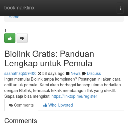
Home
bookmarklinx
Togg
navi
Home
1
Biolink Gratis: Panduan
Lengkap untuk Pemula
sashathzq559400
58 days ago
News
Discuss
Ingin memulai Biolink tanpa komplimen? Postingan ini akan cara
detil untuk pemula. Kami akan berbagai konsep utama berkaitan
dengan Biolink, termasuk teknik membangun link yang efektif.
Siapa saja bisa mengikuti
https://linktop.me/register
Comments
Who Upvoted
Comments