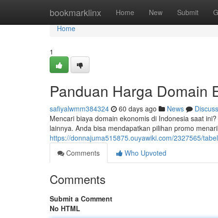
Home
bookmarklinx
Home
New
Submit
G
Home
1
Panduan Harga Domain Ek
safiyalwmm384324
60 days ago
News
Discus
Mencari biaya domain ekonomis di Indonesia saat ini?
lainnya. Anda bisa mendapatkan pilihan promo menari
https://donnajuma515875.ouyawiki.com/2327565/tab
Comments
Who Upvoted
Comments
Submit a Comment
No HTML