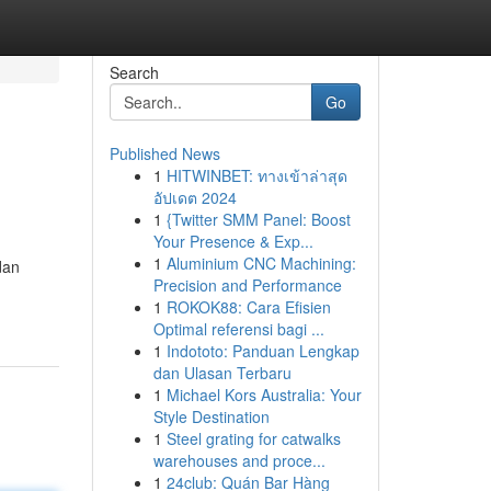
Search
Go
Published News
1
HITWINBET: ทางเข้าล่าสุด
อัปเดต 2024
1
{Twitter SMM Panel: Boost
Your Presence & Exp...
1
Aluminium CNC Machining:
dan
Precision and Performance
1
ROKOK88: Cara Efisien
Optimal referensi bagi ...
1
Indototo: Panduan Lengkap
dan Ulasan Terbaru
1
Michael Kors Australia: Your
Style Destination
1
Steel grating for catwalks
warehouses and proce...
1
24club: Quán Bar Hàng