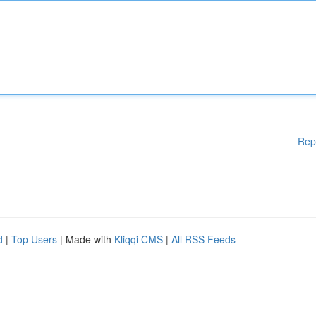
Rep
d
|
Top Users
| Made with
Kliqqi CMS
|
All RSS Feeds