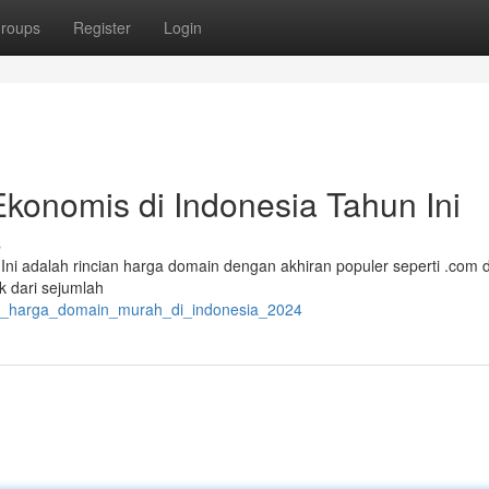
roups
Register
Login
onomis di Indonesia Tahun Ini
s
 Ini adalah rincian harga domain dengan akhiran populer seperti .com 
k dari sejumlah
el_harga_domain_murah_di_indonesia_2024