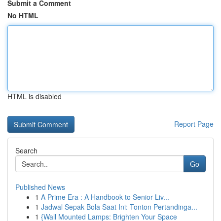
Submit a Comment
No HTML
HTML is disabled
Report Page
Search
Go
Published News
1
A Prime Era : A Handbook to Senior Liv...
1
Jadwal Sepak Bola Saat Ini: Tonton Pertandinga...
1
{Wall Mounted Lamps: Brighten Your Space