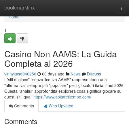
Home
bookmarklinx
Togg
navi
Home
1
Casino Non AAMS: La Guida
Completa al 2026
vinnykasd946250
60 days ago
News
Discuss
I "siti di gioco" "senza licenza AAMS" rappresentano una
"alternativa" sempre più "popolare" per i giocatori italiani nel 2026.
Questa "analisi" approfondita esplorerà cosa significa giocare su
questi siti, quali
https://www.abitareiltempo.com/
Comments
Who Upvoted
Comments