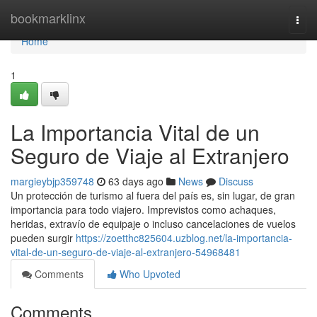
Home
bookmarklinx
Togg
navi
Home
1
La Importancia Vital de un
Seguro de Viaje al Extranjero
margieybjp359748
63 days ago
News
Discuss
Un protección de turismo al fuera del país es, sin lugar, de gran
importancia para todo viajero. Imprevistos como achaques,
heridas, extravío de equipaje o incluso cancelaciones de vuelos
pueden surgir
https://zoetthc825604.uzblog.net/la-importancia-
vital-de-un-seguro-de-viaje-al-extranjero-54968481
Comments
Who Upvoted
Comments